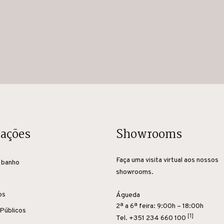
cações
Showrooms
Faça uma visita virtual aos nossos
 banho
showrooms.
os
Águeda
2ª a 6ª feira: 9:00h – 18:00h
Públicos
[1]
Tel.
+351 234 660 100