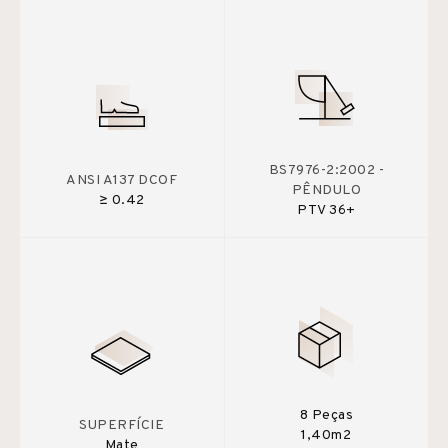
BS7976-2:2002 -
ANSI A137 DCOF
PÊNDULO
≥ 0.42
PTV 36+
8 Peças
SUPERFÍCIE
1,40m2
Mate