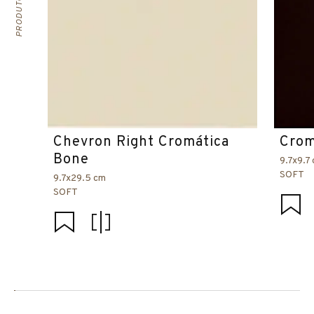
Chevron Right Cromática
Crom
Bone
9.7x9.7
SOFT
9.7x29.5 cm
SOFT