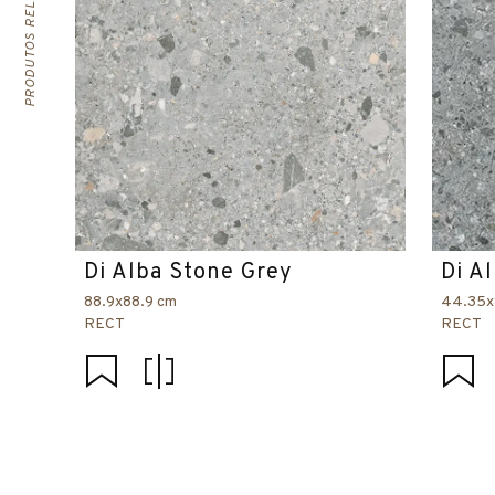
PRODUTOS RELACIONADOS
Di Alba Stone Grey
Di A
88.9x88.9 cm
44.35x
RECT
RECT