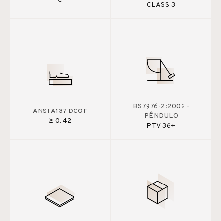
C
CLASS 3
BS7976-2:2002 -
ANSI A137 DCOF
PÊNDULO
≥ 0.42
PTV 36+