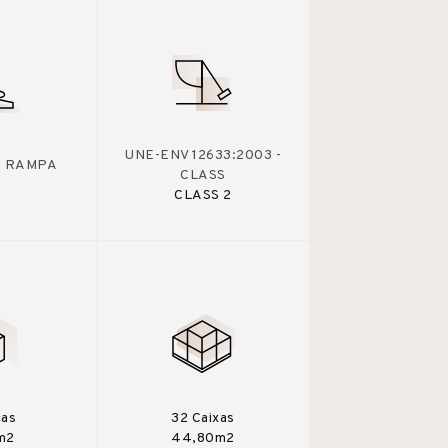
UNE-ENV 12633:2003 -
 - RAMPA
CLASS
CLASS 2
ças
32 Caixas
m2
44,80m2