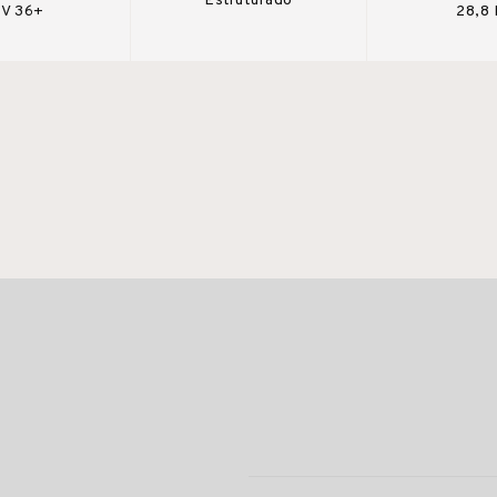
Estruturado
V 36+
28,8