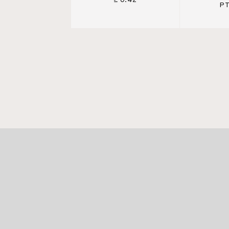
≥ 0.42
PT