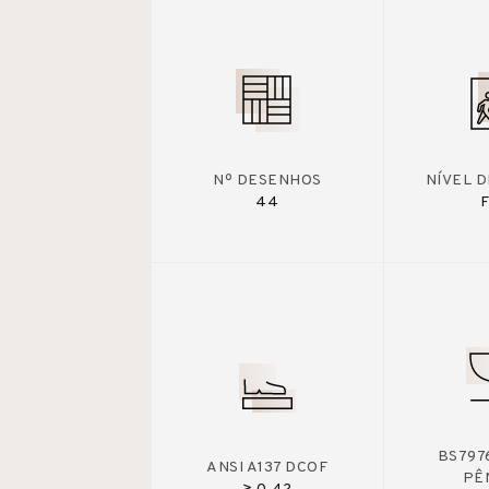
Nº DESENHOS
NÍVEL 
44
F
BS7976
ANSI A137 DCOF
PÊ