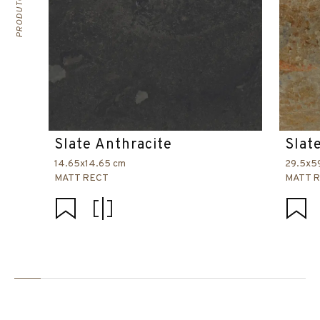
Slate Anthracite
Slat
14.65x14.65 cm
29.5x5
MATT RECT
MATT 