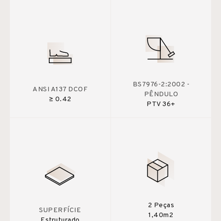
BS7976-2:2002 -
ANSI A137 DCOF
PÊNDULO
≥ 0.42
PTV 36+
2 Peças
SUPERFÍCIE
1,40m2
Estruturado