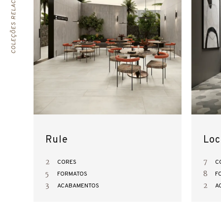
COLEÇÕES RELACIONADAS
Rule
Loc
2
7
CORES
C
5
8
FORMATOS
F
3
2
ACABAMENTOS
A