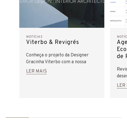
NOTÍCIAS
NOTÍ
Viterbo & Revigrés
Age
Eco
Conheça o projeto da Designer
de 
Gracinha Viterbo com a nossa
coleção Elements.
Revi
LER MAIS
dese
trans
LER
cerâ