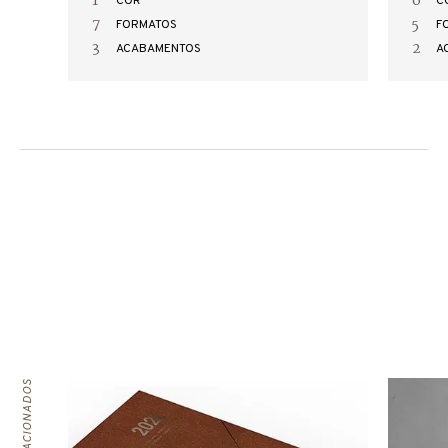
1
6
COR
C
7
5
FORMATOS
F
3
2
ACABAMENTOS
A