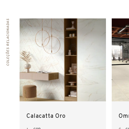
COLEÇÕES RELACIONADAS
Calacatta Oro
Omn