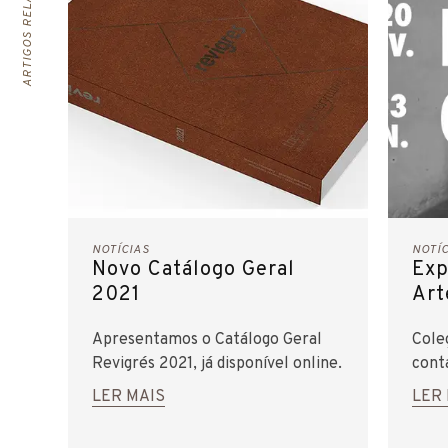
ARTIGOS RELACIONADOS
NOTÍCIAS
NOTÍ
Novo Catálogo Geral
Exp
2021
Art
Apresentamos o Catálogo Geral
Cole
Revigrés 2021, já disponível online.
conta
pela
LER MAIS
LER
expo
Arqu