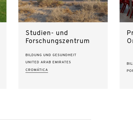
Studien- und
P
Forschungszentrum
O
BILDUNG UND GESUNDHEIT
UNITED ARAB EMIRATES
BI
CROMÁTICA
PO