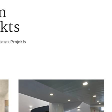
n
ekts
ieses Projekts