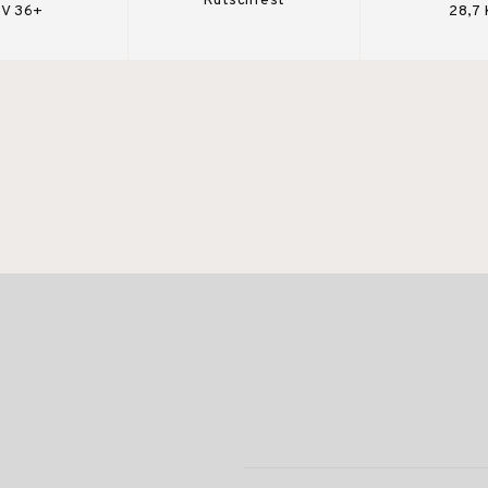
Rutschfest
V 36+
28,7