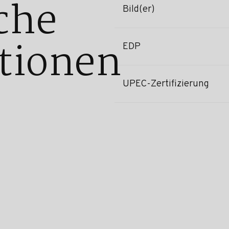
che
Bild(er)
tionen
EDP
UPEC-Zertifizierung