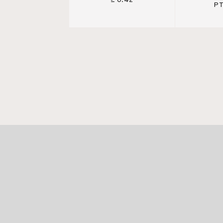
≥ 0.42
PT