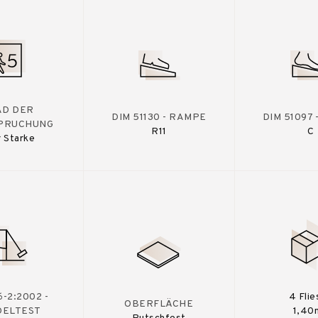
AD DER
DIM 51130 - RAMPE
DIM 51097
PRUCHUNG
R11
C
 Starke
-2:2002 -
4 Flie
OBERFLÄCHE
DELTEST
1,40