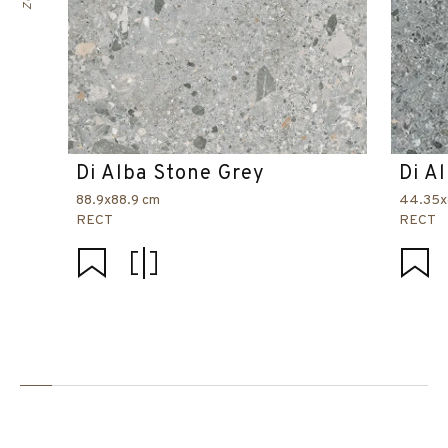
Di Alba Stone Grey
Di A
88.9x88.9 cm
44.35x
RECT
RECT