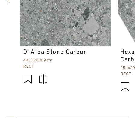
Di Alba Stone Carbon
Hexa
Carb
44.35x88.9 cm
RECT
25.1x2
RECT