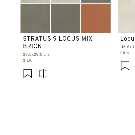
STRATUS 9 LOCUS MIX
Locu
BRICK
118.6x1
SILK
29.5x29.5 cm
SILK