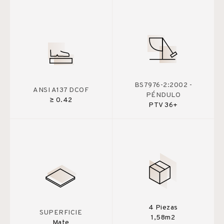
BS7976-2:2002 -
ANSI A137 DCOF
PÉNDULO
≥ 0.42
PTV 36+
4 Piezas
SUPERFICIE
1,58m2
Mate