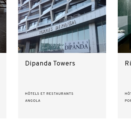
Dipanda Towers
R
HÔTELS ET RESTAURANTS
HÔ
ANGOLA
PO