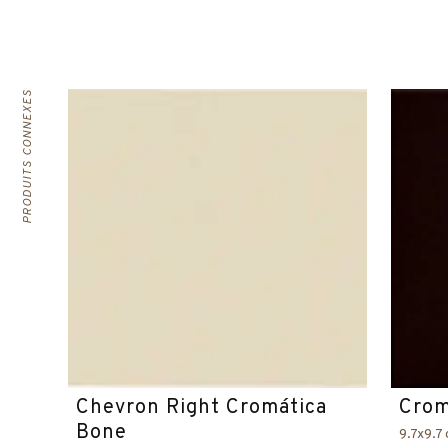
PRODUITS CONNEXES
Chevron Right Cromática
Crom
Bone
9.7x9.7