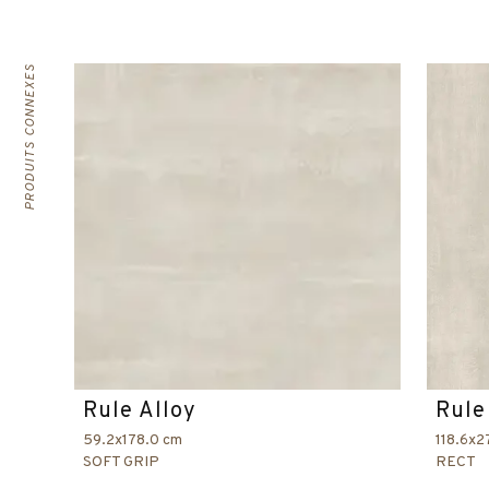
PRODUITS CONNEXES
Rule Alloy
Rule
59.2x178.0 cm
118.6x2
SOFT GRIP
RECT