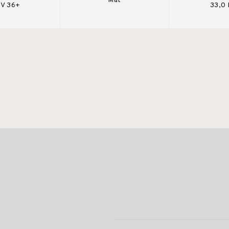
Mat
V 36+
33,0