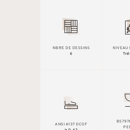
NBRE DE DESSINS
NIVEAU 
6
Tré
BS7976
ANSI A137 DCOF
PE