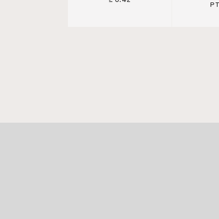
≥ 0.42
PT