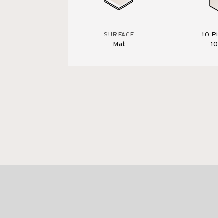
SURFACE
10 P
Mat
10