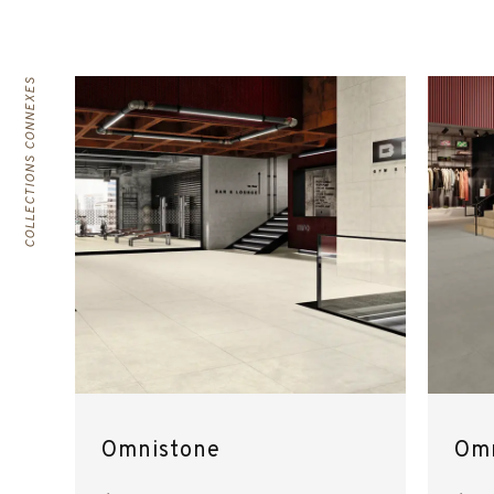
COLLECTIONS CONNEXES
Omnistone
Om