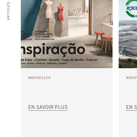
ARTICLES CONNEXES
NOUVELLES
NOUV
EN SAVOIR PLUS
EN 