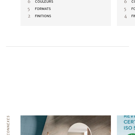
6
6
COULEURS
C
5
5
FORMATS
F
2
4
FINITIONS
FI