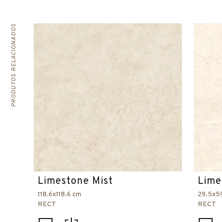
PRODUTOS RELACIONADOS
Limestone Mist
Lime
118.6x118.6 cm
29.5x5
RECT
RECT