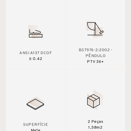
BS7976-2:2002 -
ANSI A137 DCOF
PÊNDULO
≥ 0.42
PTV 36+
2 Peças
SUPERFÍCIE
1,58m2
Mate