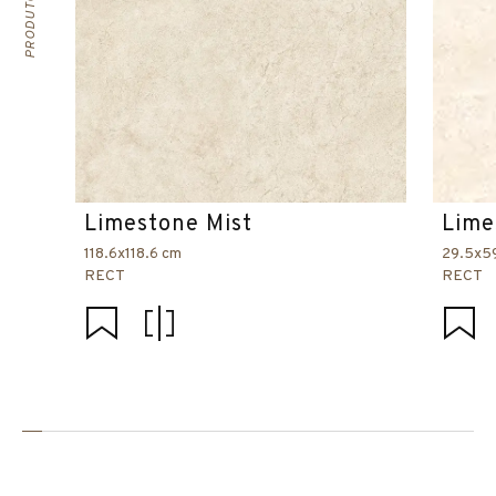
Limestone Mist
Lime
118.6x118.6 cm
29.5x5
RECT
RECT