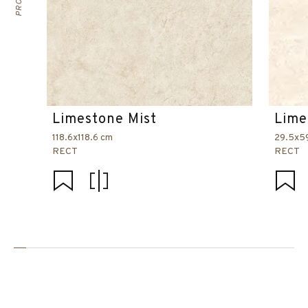
Limestone Mist
Lime
118.6x118.6 cm
29.5x5
RECT
RECT