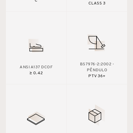
C
CLASS 3
BS7976-2:2002 -
ANSI A137 DCOF
PÊNDULO
≥ 0.42
PTV 36+