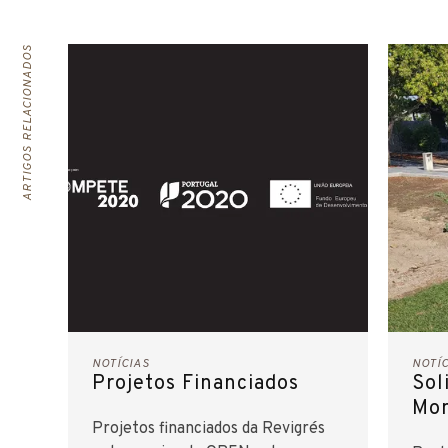
ARTIGOS RELACIONADOS
NOTÍCIAS
NOTÍ
Projetos Financiados
Sol
Mon
Projetos financiados da Revigrés