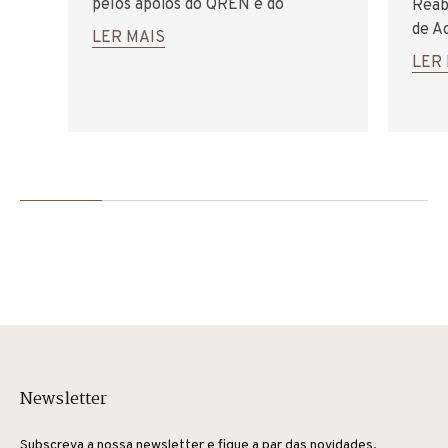
pelos apoios do QREN e do
Reab
PORTUGAL 2020
de A
LER MAIS
de C
LER
Newsletter
Subscreva a nossa newsletter e fique a par das novidades.