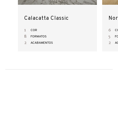
Calacatta Classic
Nor
1
6
COR
C
8
5
FORMATOS
F
2
2
ACABAMENTOS
A