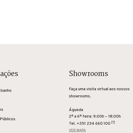
cações
Showrooms
Faça uma visita virtual aos nossos
 banho
showrooms.
os
Águeda
2ª a 6ª feira: 9:00h – 18:00h
Públicos
[1]
Tel.
+351 234 660 100
VER MAPA