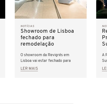
NOTÍCIAS
NO
Showroom de Lisboa
R
fechado para
P
remodelação
S
O showroom da Revigrés em
A 
Lisboa vai estar fechado para
Sus
obras de remodelação, de 16 de
at
LER MAIS
LE
Abril a 6 de Maio, inclusive.
in
In
Aw