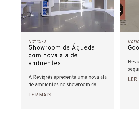
NOTÍCIAS
NOTÍ
Showroom de Águeda
Goo
com nova ala de
Revi
ambientes
segu
A Revigrés apresenta uma nova ala
LER
de ambientes no showroom da
sede, em Águeda.
LER MAIS