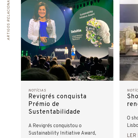
ARTIGOS RELACIONADOS
NOTÍCIAS
NOTÍ
Revigrés conquista
Sho
Prémio de
ren
Sustentabilidade
O sh
Lisb
A Revigrés conquistou o
Sustainability Initiative Award,
LER