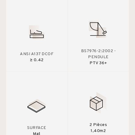
BS7976-2:2002 -
ANSI A137 DCOF
PENDULE
≥ 0.42
PTV 36+
2 Pièces
SURFACE
1,40m2
Mat