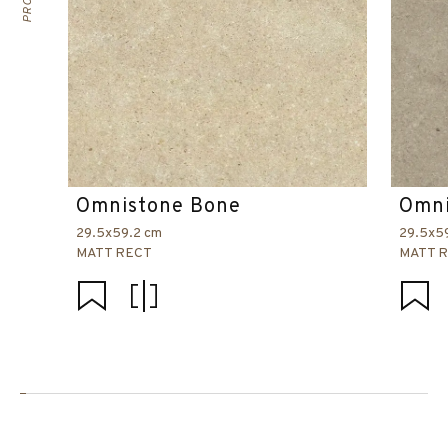
Omnistone Bone
Omni
29.5x59.2 cm
29.5x5
MATT RECT
MATT 