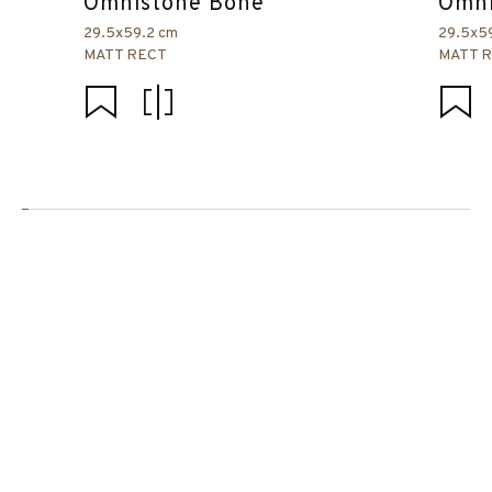
Omnistone Bone
Omni
29.5x59.2 cm
29.5x5
MATT RECT
MATT 