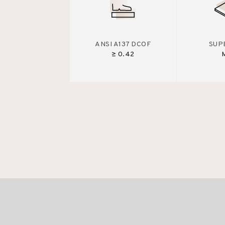
ANSI A137 DCOF
SUP
≥ 0.42