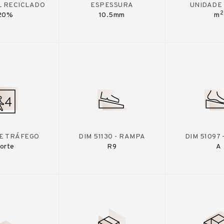
L RECICLADO
ESPESSURA
UNIDADE
2
20%
10.5mm
m
DE TRÁFEGO
DIM 51130 - RAMPA
DIM 51097
orte
R9
A