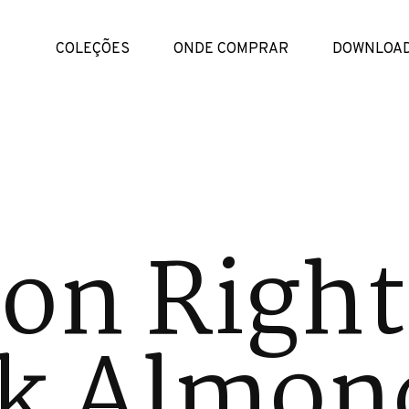
COLEÇÕES
ONDE COMPRAR
DOWNLOA
on Right
k Almon