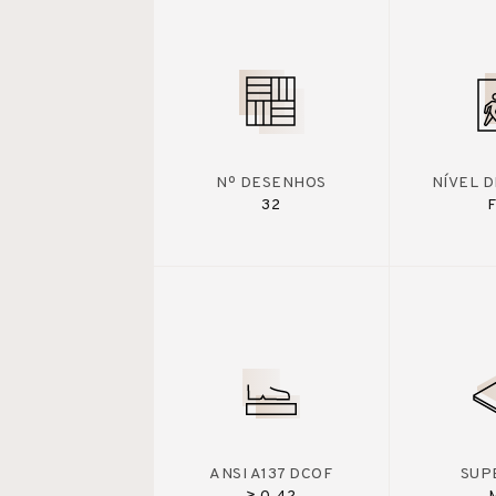
Nº DESENHOS
NÍVEL 
32
F
ANSI A137 DCOF
SUP