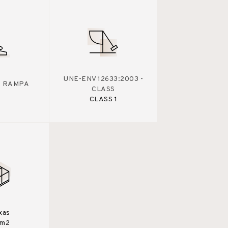
UNE-ENV 12633:2003 -
 - RAMPA
CLASS
CLASS 1
xas
6m2