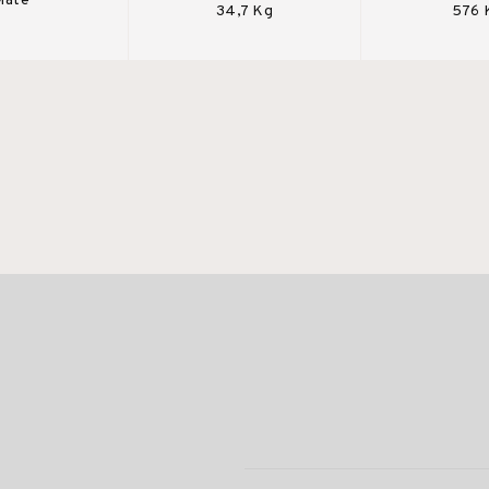
Mate
34,7 Kg
576 