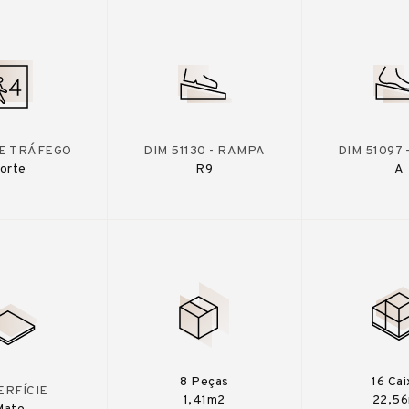
DE TRÁFEGO
DIM 51130 - RAMPA
DIM 51097
orte
R9
A
8 Peças
16 Cai
ERFÍCIE
1,41m2
22,5