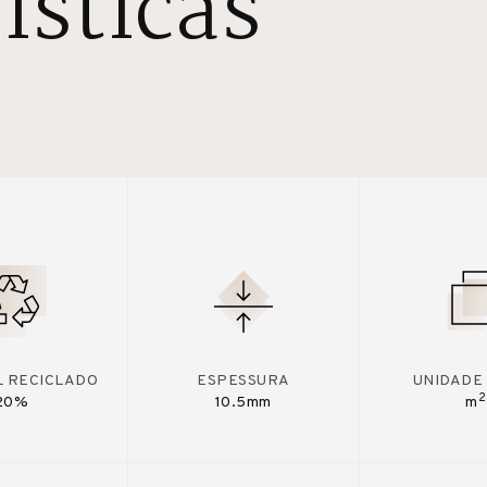
ísticas
L RECICLADO
ESPESSURA
UNIDADE
2
20%
10.5mm
m