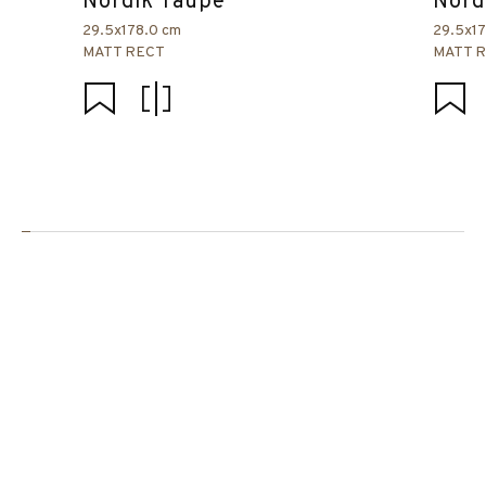
Nordik Taupe
Nord
29.5x178.0 cm
29.5x1
MATT RECT
MATT 