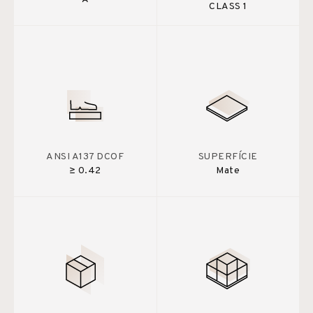
CLASS 1
ANSI A137 DCOF
SUPERFÍCIE
≥ 0.42
Mate