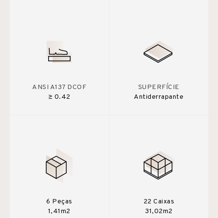
ANSI A137 DCOF
SUPERFÍCIE
≥ 0.42
Antiderrapante
6 Peças
22 Caixas
1,41m2
31,02m2