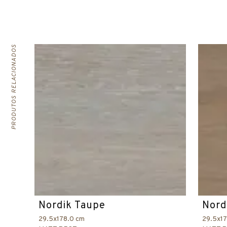
PRODUTOS RELACIONADOS
Nordik Taupe
Nord
29.5x178.0 cm
29.5x1