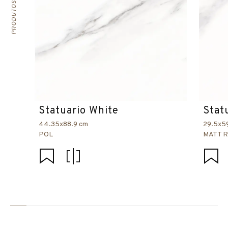
Statuario White
Stat
44.35x88.9 cm
29.5x5
POL
MATT 