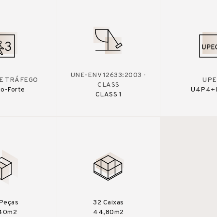
UNE-ENV 12633:2003 -
DE TRÁFEGO
UPE
CLASS
o-Forte
U4P4+
CLASS 1
Peças
32 Caixas
,40m2
44,80m2