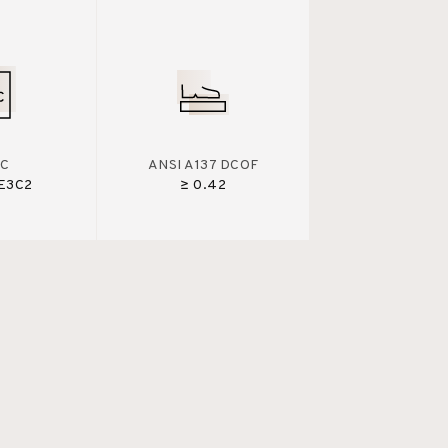
C
ANSI A137 DCOF
E3C2
≥ 0.42