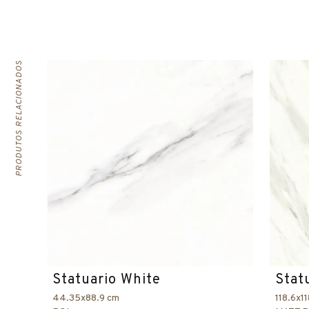
PRODUTOS RELACIONADOS
Statuario White
Stat
44.35x88.9 cm
118.6x1