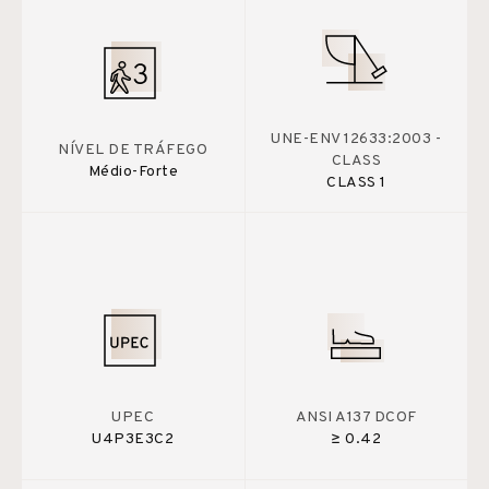
UNE-ENV 12633:2003 -
NÍVEL DE TRÁFEGO
CLASS
Médio-Forte
CLASS 1
UPEC
ANSI A137 DCOF
U4P3E3C2
≥ 0.42