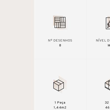
Nº DESENHOS
NÍVEL 
8
M
1 Peça
32 
1,44m2
46