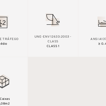
UNE-ENV 12633:2003 -
DE TRÁFEGO
ANSI A13
CLASS
édio
≥ 0.
CLASS 1
Caixas
,08m2