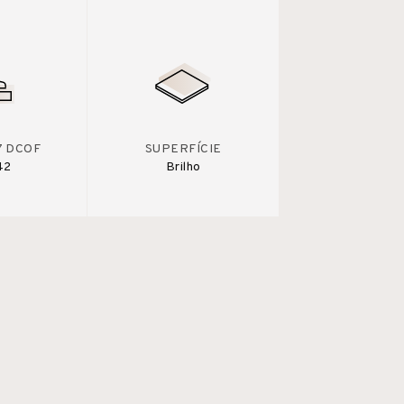
7 DCOF
SUPERFÍCIE
42
Brilho