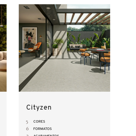
Cityzen
5
CORES
6
FORMATOS