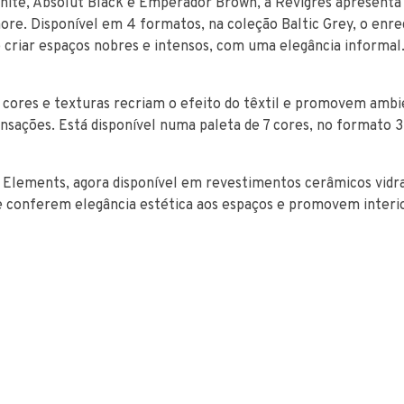
hite, Absolut Black e Emperador Brown, a Revigrés apresenta
re. Disponível em 4 formatos, na coleção Baltic Grey, o enre
 criar espaços nobres e intensos, com uma elegância informal
 cores e texturas recriam o efeito do têxtil e promovem amb
nsações. Está disponível numa paleta de 7 cores, no formato 
 Elements, agora disponível em revestimentos cerâmicos vidr
e conferem elegância estética aos espaços e promovem interio