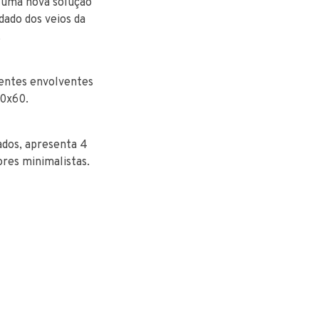
 uma nova solução
dado dos veios da
.
ientes envolventes
30x60.
ados, apresenta 4
res minimalistas.