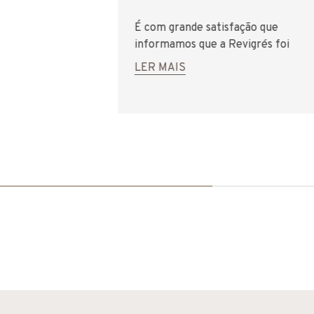
É com grande satisfação que
informamos que a Revigrés foi
novamente distinguida com o
LER MAIS
Prémio "Cinco Estrelas" 2025