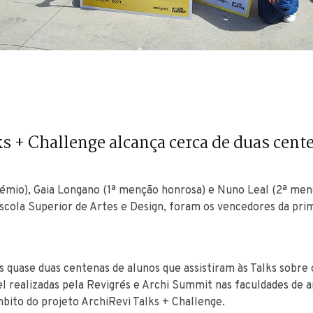
s + Challenge alcança cerca de duas cent
rémio), Gaia Longano (1ª menção honrosa) e Nuno Leal (2ª men
scola Superior de Artes e Design, foram os vencedores da prim
 quase duas centenas de alunos que assistiram às Talks sobre o
l realizadas pela Revigrés e Archi Summit nas faculdades de ar
mbito do projeto ArchiRevi Talks + Challenge.