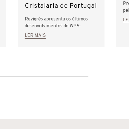
Pr
Cristalaria de Portugal
pe
PO
Revigrés apresenta os últimos
LE
desenvolvimentos do WP5:
transição digital do setor cerâmico.
LER MAIS