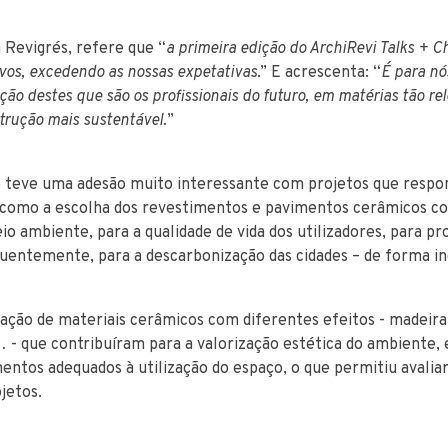
 Revigrés, refere que “
a primeira edição do ArchiRevi Talks + C
ivos, excedendo as nossas expetativas
.” E acrescenta: “
É para nó
ção destes que são os profissionais do futuro, em matérias tão r
rução mais sustentável.
”
e teve uma adesão muito interessante com projetos que respo
 como a escolha dos revestimentos e pavimentos cerâmicos co
io ambiente, para a qualidade de vida dos utilizadores, para pro
quentemente, para a descarbonização das cidades – de forma in
ção de materiais cerâmicos com diferentes efeitos - madeira
 - que contribuíram para a valorização estética do ambiente, 
mentos adequados à utilização do espaço, o que permitiu avalia
jetos.