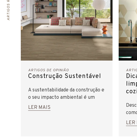
ARTIGOS DE OPINIÃO
ARTI
Construção Sustentável
Dic
lim
A sustentabilidade da construção e
coz
o seu impacto ambiental é um
critério cada vez mais relevante
Desc
LER MAIS
na escolha dos materiais.
como
gord
LER
a sua