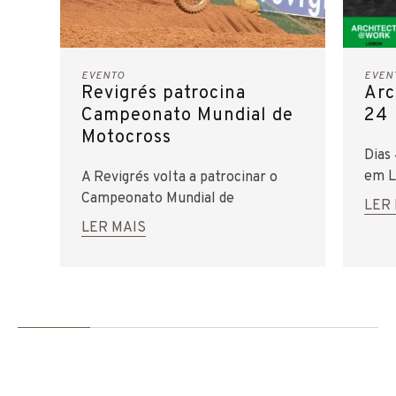
EVENTO
EVEN
Revigrés patrocina
Arc
Campeonato Mundial de
24
Motocross
Dias
em L
A Revigrés volta a patrocinar o
dest
Campeonato Mundial de
LER
indo
Motocross (MXGP), que se realiza
LER MAIS
ediçã
no Crossódromo Internacional de
Águeda, dias 14 e 15 de abril.