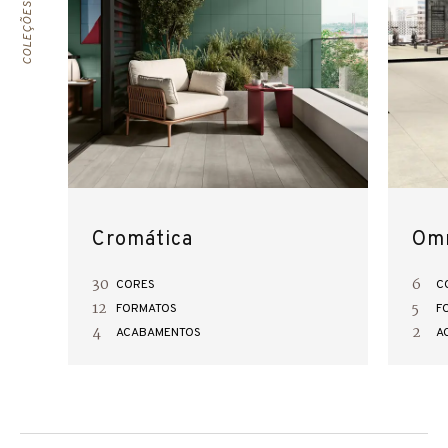
Cromática
Omn
30
6
CORES
C
12
5
FORMATOS
F
4
2
ACABAMENTOS
A