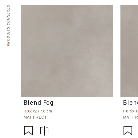
PRODUITS CONNEXES
Blend Fog
Blen
118.6x277.8 cm
118.6x1
MATT RECT
MATT 