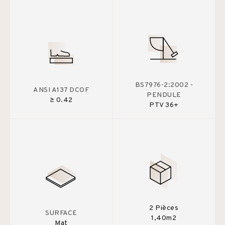
BS7976-2:2002 -
ANSI A137 DCOF
PENDULE
≥ 0.42
PTV 36+
2 Pièces
SURFACE
1,40m2
Mat