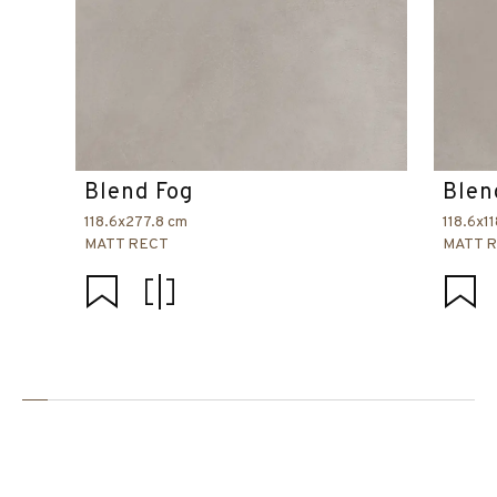
Blend Fog
Blen
118.6x277.8 cm
118.6x1
MATT RECT
MATT 