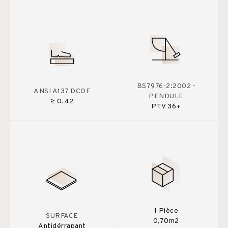
BS7976-2:2002 -
ANSI A137 DCOF
PENDULE
≥ 0.42
PTV 36+
1 Pièce
SURFACE
0,70m2
Antidérrapant