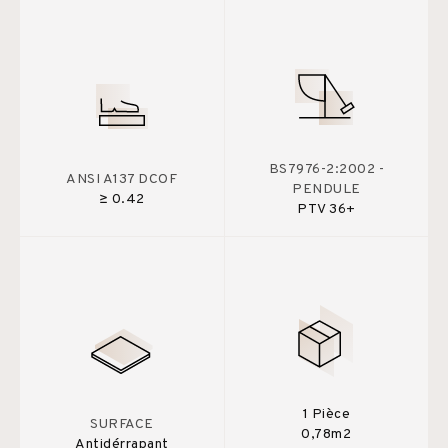
BS7976-2:2002 -
ANSI A137 DCOF
PENDULE
≥ 0.42
PTV 36+
1 Pièce
SURFACE
0,78m2
Antidérrapant