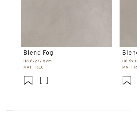
Blend Fog
Blen
118.6x277.8 cm
118.6x1
MATT RECT
MATT 