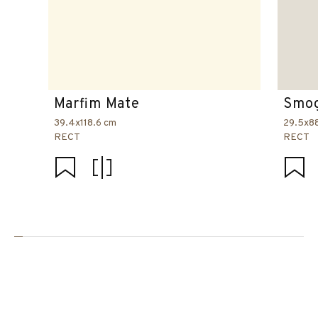
Marfim Mate
Smog
39.4x118.6 cm
29.5x8
RECT
RECT