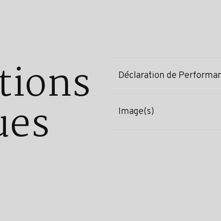
tions
Déclaration de Performa
ues
Image(s)