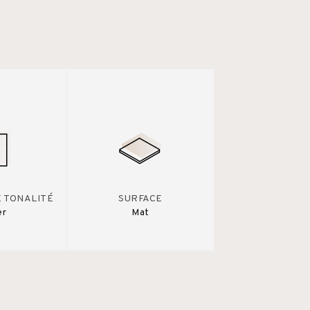
E TONALITÉ
SURFACE
er
Mat