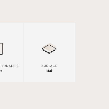
E TONALITÉ
SURFACE
er
Mat