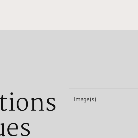
tions
Image(s)
ues