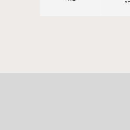
≥ 0.42
PT