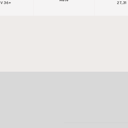
Mate
V 36+
27,31