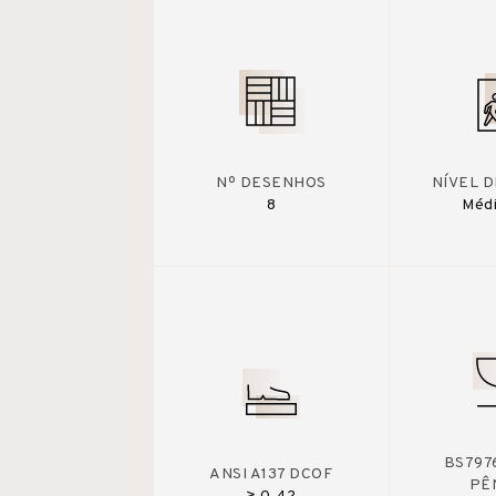
Nº DESENHOS
NÍVEL 
8
Médi
BS7976
ANSI A137 DCOF
PÊ