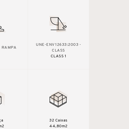
UNE-ENV 12633:2003 -
 - RAMPA
CLASS
CLASS 1
ça
32 Caixas
m2
44,80m2