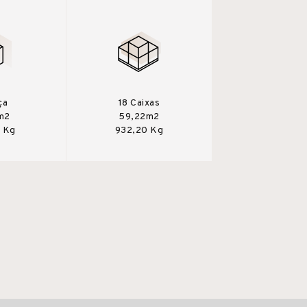
ça
18 Caixas
m2
59,22m2
 Kg
932,20 Kg