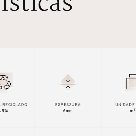
ísticas
L RECICLADO
ESPESSURA
UNIDADE
2
7.5%
6mm
m