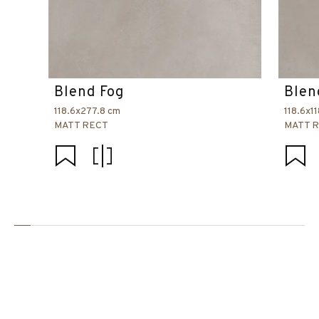
Blend Fog
Blen
118.6x277.8 cm
118.6x1
MATT RECT
MATT 