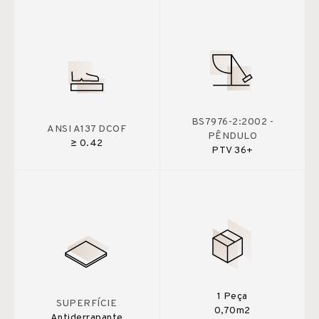
BS7976-2:2002 -
ANSI A137 DCOF
PÊNDULO
≥ 0.42
PTV 36+
1 Peça
SUPERFÍCIE
0,70m2
Antiderrapante